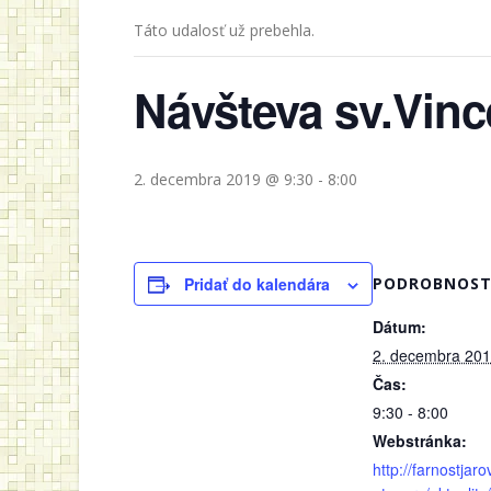
Táto udalosť už prebehla.
Návšteva sv.Vinc
2. decembra 2019 @ 9:30
-
8:00
Pridať do kalendára
PODROBNOST
Dátum:
2. decembra 20
Čas:
9:30 - 8:00
Webstránka:
http://farnostjaro