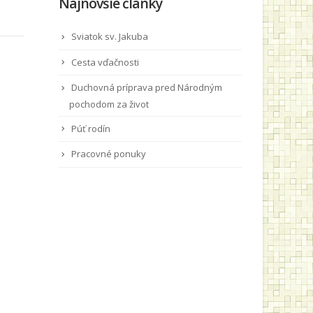
Najnovšie články
Sviatok sv. Jakuba
Cesta vďačnosti
Duchovná príprava pred Národným
pochodom za život
Púť rodín
Pracovné ponuky