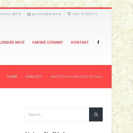
arovnice, 082 63
jarovnice@abuke.sk
+421/ 51 4594 215
LENDÁR AKCIÍ
FARSKÉ OZNAMY
KONTAKT
HOME
UDALOSTI
NÁVŠTEVA SV.VINCENTA DE PAUL