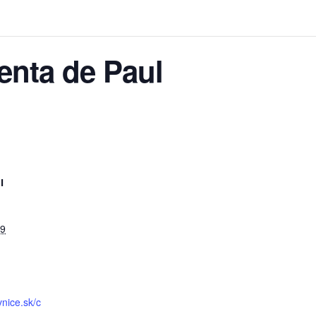
enta de Paul
I
19
vnice.sk/c