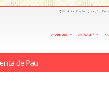
Rímskokatolícky farský úrad, č. d. 220, J
O FARNOSTI
AKTUALITY
KA
centa de Paul