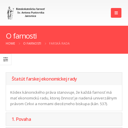
O farnosti
HOME
O FARNOSTI
FARSKÁ RADA
Štatút farskej ekonomickej rady
Kódex kánonického práva stanovuje, že každá farnosť má
mať ekonomickú radu, ktorej činnosť je riadená univerzálnym
právom Cirkvi a normami diecézneho biskupa (kán. 537).
1. Povaha