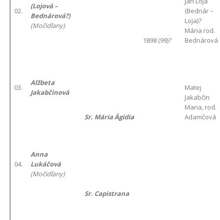
Ján Loja
(Lojová –
02.
(Bednár –
Bednárová?)
Loja)?
(Močidľany)
Mária rod.
1898 (99)?
Bednárová
Alžbeta
03.
Matej
Jakabčinová
Jakabčin
Maria, rod.
Sr. Mária Ägidia
Adamčová
Anna
04.
Lukáčová
(Močidľany)
Sr. Capistrana