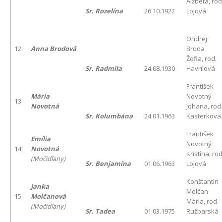
Alžbeta, rod
Sr. Rozelína
26.10.1922
Lojová
Ondrej
12.
Anna Brodová
Broda
Žofia, rod.
Sr. Radmila
24.08.1930
Havrilová
František
Mária
Novotný
13.
Novotná
Johana, rod
Sr. Kolumbána
24.01.1963
Kasterkova
František
Emília
Novotný
14.
Novotná
Kristína, rod
(Močidľany)
Sr. Benjamína
01.06.1963
Lojová
Konštantín
Janka
Molčan
15.
Molčanová
Mária, rod.
(Močidľany)
Sr. Tadea
01.03.1975
Ružbarská