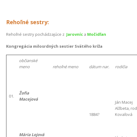
Rehoľné sestry:
Rehoľné sestry pochádzajúce z
Jarovníc
a
Močidľan
Kongregácia milosrdných sestier Svätého kríža
občianské
meno
rehoľné meno
dátum nar.
rodičia
Žofia
01.
Macejová
Ján Macej
Alžbeta, rod
1884?
Kovaľová
Mária Lojová