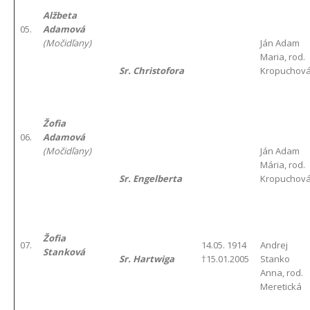
Alžbeta
05.
Adamová
(Močidľany)
Ján Adam
Maria, rod.
Sr. Christofora
Kropuchov
Žofia
06.
Adamová
(Močidľany)
Ján Adam
Mária, rod.
Sr. Engelberta
Kropuchov
Žofia
07.
14.05. 1914
Andrej
Stanková
Sr. Hartwiga
†15.01.2005
Stanko
Anna, rod.
Meretická