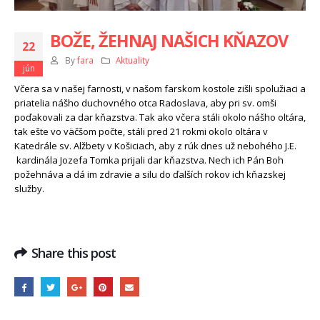
BOŽE, ŽEHNAJ NAŠICH KŇAZOV
22
By
fara
Aktuality
jún
Včera sa v našej farnosti, v našom farskom kostole zišli spolužiaci a
priatelia nášho duchovného otca Radoslava, aby pri sv. omši
poďakovali za dar kňazstva. Tak ako včera stáli okolo nášho oltára,
tak ešte vo väčšom počte, stáli pred 21 rokmi okolo oltára v
Katedrále sv. Alžbety v Košiciach, aby z rúk dnes už nebohého J.E.
kardinála Jozefa Tomka prijali dar kňazstva. Nech ich Pán Boh
požehnáva a dá im zdravie a silu do ďalších rokov ich kňazskej
služby.
Share this post