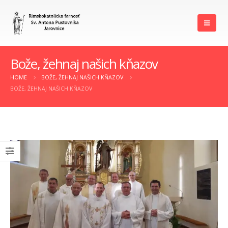
Bože, žehnaj našich kňazov
HOME
BOŽE, ŽEHNAJ NAŠICH KŇAZOV
BOŽE, ŽEHNAJ NAŠICH KŇAZOV