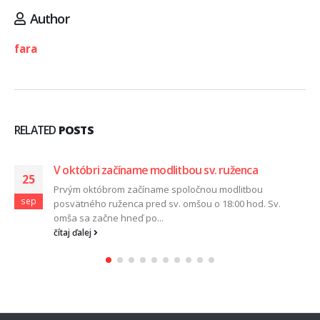
Author
fara
RELATED
POSTS
V októbri začíname modlitbou sv. ruženca
25
Prvým októbrom začíname spoločnou modlitbou
sep
posvätného ruženca pred sv. omšou o 18:00 hod. Sv.
omša sa začne hneď po...
čítaj ďalej