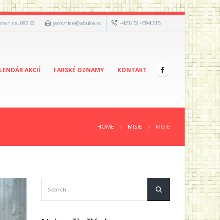
arovnice, 082 63
jarovnice@abuke.sk
+421/ 51 4594 215
LENDÁR AKCIÍ
FARSKÉ OZNAMY
KONTAKT
HOME
MISIE
MISIE