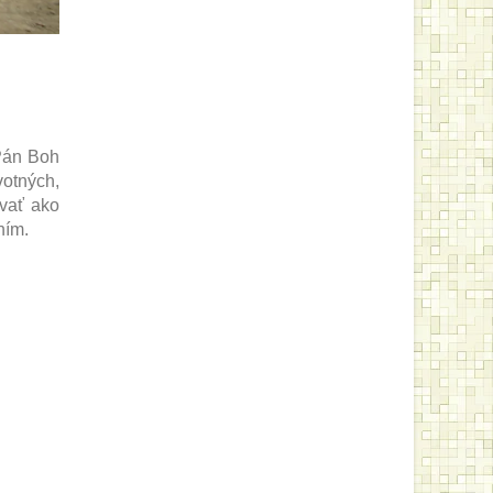
 Pán Boh
otných,
ovať ako
ním.