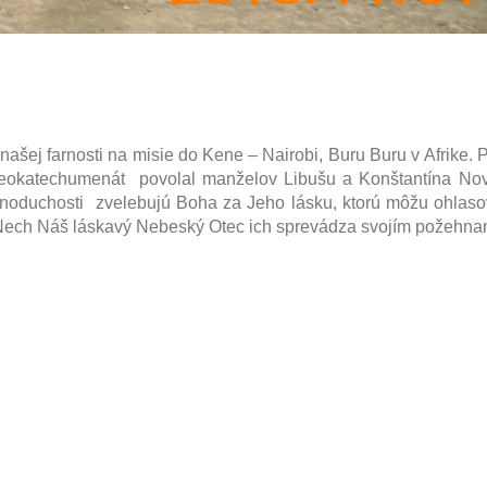
i z našej farnosti na misie do Kene – Nairobi, Buru Buru v Afrike.
e neokatechumenát povolal manželov Libušu a Konštantína Nov
ednoduchosti zvelebujú Boha za Jeho lásku, ktorú môžu ohlas
 Nech Náš láskavý Nebeský Otec ich sprevádza svojím požehna