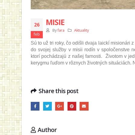
MISIE
26
By
fara
Aktuality
feb
Sú to už tri roky, čo odišli dvaja laickí misionár
do svojej služby v misii rodín v spoločenstv
ktorí pochádzajú z našej farnosti. Životom v j
kerygmu ľuďom v rôznych životných situáciách.
Share this post
Author