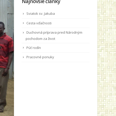
Najnovšie články
Sviatok sv. Jakuba
Cesta vďačnosti
Duchovná príprava pred Národným
pochodom za život
Púť rodín
Pracovné ponuky