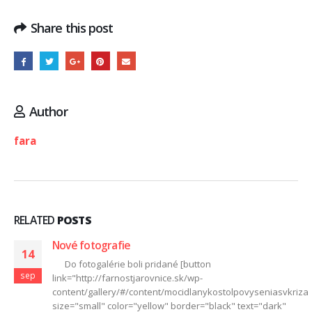
Share this post
Author
fara
RELATED
POSTS
Nové fotografie
14
Do fotogalérie boli pridané [button
sep
link="http://farnostjarovnice.sk/wp-
content/gallery/#/content/mocidlanykostolpovyseniasvkriz
size="small" color="yellow" border="black" text="dark"