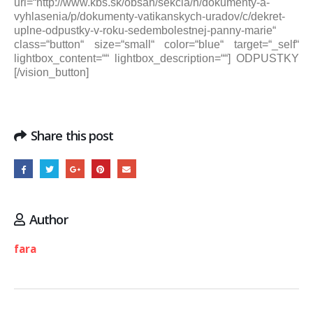
url=“http://www.kbs.sk/obsah/sekcia/h/dokumenty-a-
vyhlasenia/p/dokumenty-vatikanskych-uradov/c/dekret-
uplne-odpustky-v-roku-sedembolestnej-panny-marie“
class=“button“ size=“small“ color=“blue“ target=“_self“
lightbox_content=““ lightbox_description=““] ODPUSTKY
[/vision_button]
Share this post
Author
fara