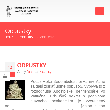
Odpustky
HOME
ODPUSTKY
ODPUSTKY
ODPUSTKY
12
By
fara
Aktuality
jan
Počas Roka Sedembolestnej Panny Márie
sa dajú získať úplne odpustky. Vyplýva to z
rozhodnutia Apoštolskej penitenciárie vo
Vatikáne. Príslušný dekrét s podpisom
hlavného penitenciára je zverejnený
na [vision_button