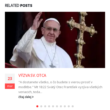
RELATED
POSTS
VÝZVA SV. OTCA
23
"A dostanete všetko, o čo budete s vierou prosiť v
mar
modlitbe." Mt 18:22 Svätý Otec František vyzýva všetkých
veriacich, teda...
čítaj ďalej