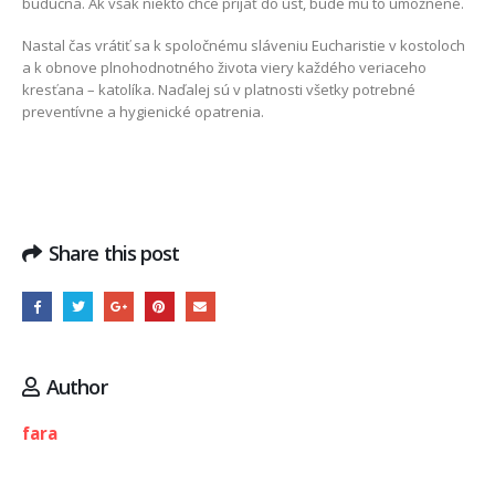
budúcna. Ak však niekto chce prijať do úst, bude mu to umožnené.
Nastal čas vrátiť sa k spoločnému sláveniu Eucharistie v kostoloch
a k obnove plnohodnotného života viery každého veriaceho
kresťana – katolíka. Naďalej sú v platnosti všetky potrebné
preventívne a hygienické opatrenia.
Share this post
Author
fara