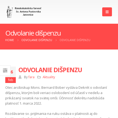
Odvolanie dišpenzu
HOME
ODVOLANIE DIŠPENZU
ODVOLANIE DIŠPENZU
ODVOLANIE DIŠPENZU
26
By
fara
Aktuality
feb
Otec arcibiskup Mons. Bernard Bober vydáva Dekrét o odvolaní
dišpenzu, ktorým boli veriaci oslobodení od účastí v nedeľu a
prikázaný sviatok na svätej omši. Účinnosť dekrétu nadobúda
platnosť 1. marca 2022.
Rozdávanie sv. prijímania na ruku ostáva v platnosti aj do