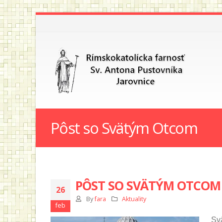
Pôst so Svätým Otcom
PÔST SO SVÄTÝM OTCOM
26
By
fara
Aktuality
feb
Sv