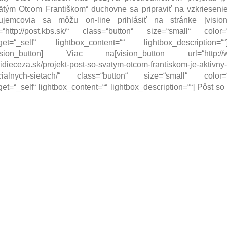
ätým Otcom Františkom“ duchovne sa pripraviť na vzkriesenie
ujemcovia sa môžu on-line prihlásiť na stránke [vision
l=“http://post.kbs.sk/“ class=“button“ size=“small“ color=“
rget=“_self“ lightbox_content=““ lightbox_description
vision_button] Viac na[vision_button url=“http://w
idieceza.sk/projekt-post-so-svatym-otcom-frantiskom-je-aktivny
cialnych-sietach/“ class=“button“ size=“small“ color=“
get=“_self“ lightbox_content=““ lightbox_description=““] Pôst s