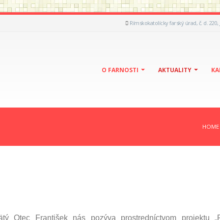
Rímskokatolícky farský úrad, č. d. 220,
O FARNOSTI
AKTUALITY
KA
HOME
ätý Otec František nás pozýva prostredníctvom projektu „