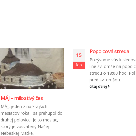
Popolcová streda
15
Pozývame vás k sledov
feb
line sv. omše na popol
stredu o 18:00 hod. Pol
pred sv. omšou...
čítaj ďalej
MÁJ – milostivý čas
MÁJ, jeden z najkrajších
mesiacov roka, sa prehupol do
druhej polovice. Je to mesiac,
ktorý je zasvätený Našej
Nebeskej Matke...