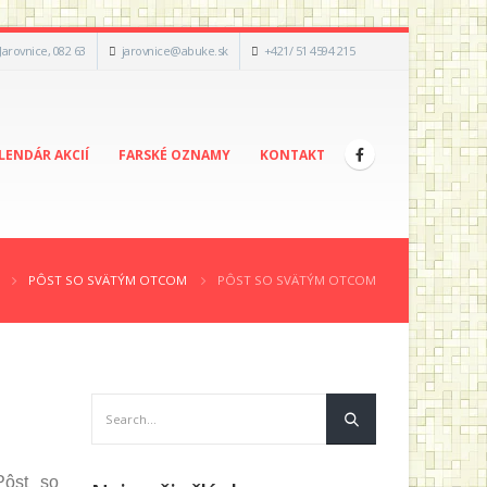
 Jarovnice, 082 63
jarovnice@abuke.sk
+421/ 51 4594 215
LENDÁR AKCIÍ
FARSKÉ OZNAMY
KONTAKT
PÔST SO SVÄTÝM OTCOM
PÔST SO SVÄTÝM OTCOM
Pôst so