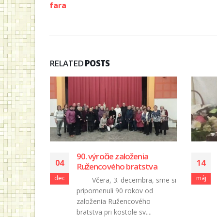
fara
RELATED
POSTS
VNOSŤ
90. výročie založenia
04
14
Ružencového bratstva
dec
máj
septembra,
Včera, 3. decembra, sme si
 , zvlášť
pripomenuli 90 rokov od
,
založenia Ružencového
pustky.
bratstva pri kostole sv....