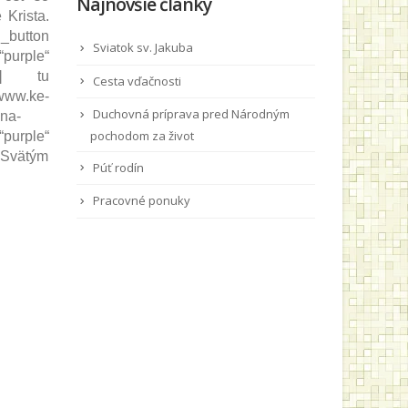
Najnovšie články
 Krista.
_button
Sviatok sv. Jakuba
purple“
=““] tu
Cesta vďačnosti
ww.ke-
Duchovná príprava pred Národným
-na-
pochodom za život
purple“
o Svätým
Púť rodín
Pracovné ponuky