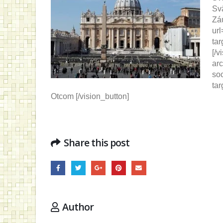
Sv
Zá
ur
ta
[/
arc
so
tar
Otcom [/vision_button]
Share this post
Author