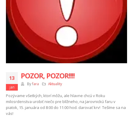
POZOR, POZOR!!!!
13
By
fara
Aktuality
jan
Pozývame všetkých, ktorí môžu, ale hlavne chcú v Roku
milosrdenstva urobiť niečo pre blížneho, na Jarovnickú faru v
piatok, 15. januára od 8:00 do 11:00 hod. darovať krv! Tešíme sa na
vás!