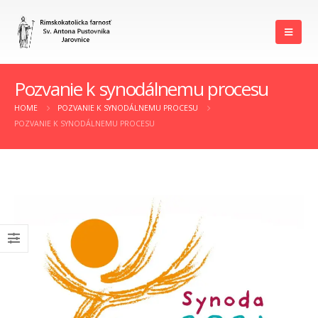
Pozvanie k synodálnemu procesu
HOME
POZVANIE K SYNODÁLNEMU PROCESU
POZVANIE K SYNODÁLNEMU PROCESU