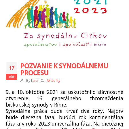
POZVANIE K SYNODÁLNEMU
17
PROCESU
okt
By
fara
Aktuality
9. a 10. októbra 2021 sa uskutočnilo slávnostné
otvorenie 16. generálneho zhromaždenia
biskupskej synody v Ríme.
Synodálna práca bude trvať dva roky. Najprv
bude diecézna fáza, budúci rok kontinentálna
fáza a v roku 2023 univerzálna fáza. Na diecéznej