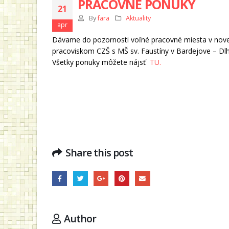
PRACOVNÉ PONUKY
21
By
fara
Aktuality
apr
Dávame do pozornosti voľné pracovné miesta v novej 
pracoviskom CZŠ s MŠ sv. Faustíny v Bardejove – Dlhej
Všetky ponuky môžete nájsť
TU.
Share this post
Author