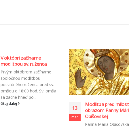
Biskupi zrušili dišpen
17
povinnej účasti na
Modlitba pred milostivým
nedeľných svätých o
obrazom Panny Márie
jún
Obišovskej
Vzhľadom na pokrač
uvoľnenia slovenskí bis
Panna Mária Obišovská,