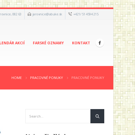
arovnice, 082 63
jarovnice@abuke.sk
+421/ 51 4594 215
LENDÁR AKCIÍ
FARSKÉ OZNAMY
KONTAKT
HOME
PRACOVNÉ PONUKY
PRACOVNÉ PONUKY