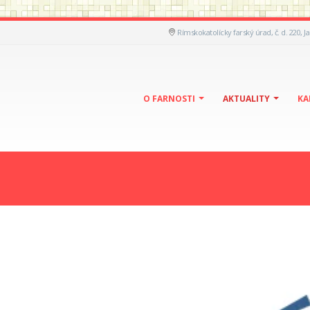
Rímskokatolícky farský úrad, č. d. 220, J
O FARNOSTI
AKTUALITY
KA