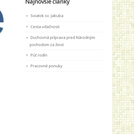
Najnovšie články
Sviatok sv. Jakuba
Cesta vďačnosti
Duchovná príprava pred Národným
pochodom za život
Púť rodín
Pracovné ponuky