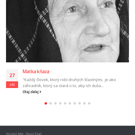
Matka kňaza
27
"Každý človek, ktorý robí druhých šťastnými, je ako
okt
záhradník, ktorý sa stará o to, aby ich duša...
čítaj ďalej
Vyrobil Mgr. Pavol Eliaš