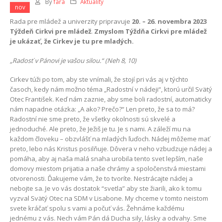
By
fara
Aktuality
nov
Rada
pre mládež a univerzity pripravuje
20. – 26. novembra 2023
Týždeň Cirkvi pre mládež
.
Zmyslom Týždňa Cirkvi pre mládež
je ukázať, že Cirkev je tu pre mladých.
„Radosť v Pánovi je vašou silou.“
(Neh 8, 10)
Cirkev túži po tom, aby ste vnímali, že stojí pri vás aj v týchto
časoch, kedy nám možno téma „Radostní v nádeji“, ktorú určil Svätý
Otec František. Keď nám zaznie, aby sme boli radostní, automaticky
nám napadne otázka: „A ako? Prečo?“ Len preto, že sa to má?
Radostní nie sme preto, že všetky okolnosti sú skvelé a
jednoduché. Ale preto, že Ježiš je tu. Je s nami. A záleží mu na
každom človeku – obzvlášť na mladých ľuďoch. Nádej môžeme mať
preto, lebo nás Kristus posilňuje. Dôvera v neho vzbudzuje nádej a
pomáha, aby aj naša malá snaha urobila tento svet lepším, naše
domovy miestom prijatia a naše chrámy a spoločenstvá miestami
otvorenosti. Ďakujeme vám, že to tvoríte. Nestrácajte nádej a
nebojte sa. Je vo vás dostatok “svetla” aby ste žiarili, ako k tomu
vyzval Svätý Otec na SDM v Lisabone. My chceme v tomto neistom
svete kráčať spolu s vami a počuť vás. Žehnáme každému
jednému z vás. Nech vám Pán dá Ducha sily, lásky a odvahy. Sme