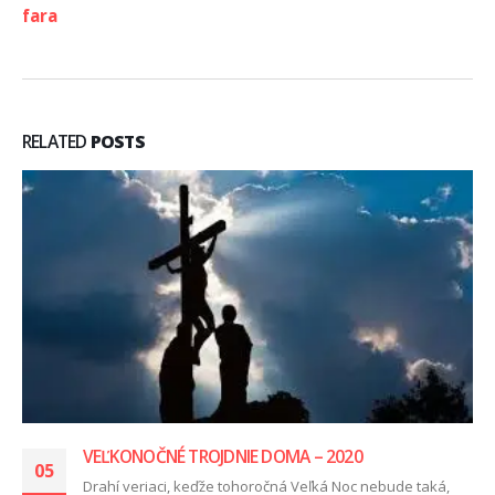
fara
RELATED
POSTS
VEĽKONOČNÉ TROJDNIE DOMA – 2020
05
Drahí veriaci, keďže tohoročná Veľká Noc nebude taká,