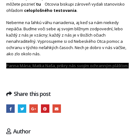
môžete pozrieť
tu
Otcovia biskupi zároveň vydali stanovisko
ohľadom
celoplošného testovania
.
Neberme na ľahkú váhu nariadenia, aj keď sa nám niekedy
nepáčia. Buďme voči sebe aj svojim blížnym zodpovední, lebo
každý z nás je vzácny; každý z nás je v Božích očiach
nenahraditeľný. Vyprosujeme si od Nebeského Otca pomoc a
ochranu v týchto neľahkých časoch. Nech je dobro v nás väčšie,
ako zlo okolo nás.
Panna Mária, Matka Naša, prikry nás svojím ochranným plášťom.
Share this post
Author