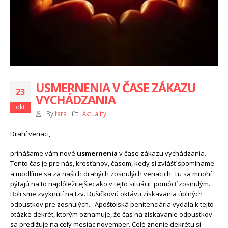
USMERNENIA V ČASE ZÁKAZU
23
VYCHÁDZANIA
okt
By
fara
Aktuality
Drahí veriaci,
prinášame vám nové
usmernenia
v čase zákazu vychádzania.
Tento čas je pre nás, kresťanov, časom, kedy si zvlášť spomíname
a modlíme sa za našich drahých zosnulých veriacich. Tu sa mnohí
pýtajú na to najdôležitejšie: ako v tejto situácii pomôcť zosnulým.
Boli sme zvyknutí na tzv. Dušičkovú oktávu získavania úplných
odpustkov pre zosnulých. Apoštolská penitenciária vydala k tejto
otázke dekrét, ktorým oznamuje, že čas na získavanie odpustkov
sa predlžuje na celý mesiac november. Celé znenie dekrétu si