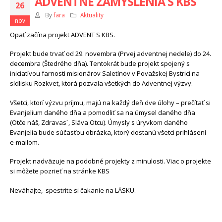
ADVENTNÉ ZAMYSLENIA S KBS
26
By
fara
Aktuality
nov
Opäť začína projekt ADVENT S KBS.
Projekt bude trvať od 29. novembra (Prvej adventnej nedele) do 24.
decembra (Štedrého dňa). Tentokrát bude projekt spojený s
iniciatívou farnosti misionárov Saletínov v Považskej Bystrici na
sídlisku Rozkvet, ktorá pozvala všetkých do Adventnej výzvy.
Všetci, ktorí výzvu príjmu, majú na každý deň dve úlohy – prečítať si
Evanjelium daného dňa a pomodliť sa na úmysel daného dňa
(Otče náš, Zdravas´, Sláva Otcu). Úmysly s úryvkom daného
Evanjelia bude súčasťou obrázka, ktorý dostanú všetci prihlásení
e-mailom.
Projekt nadväzuje na podobné projekty z minulosti. Viac o projekte
si môžete pozrieť na stránke
KBS
Neváhajte, spestrite si čakanie na LÁSKU.