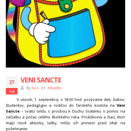
VENI SANCTE
27
By
fara
Aktuality
aug
V utorok, 1. septembra, o 18:30 hod. pozývame deti, žiakov,
študentov, pedagógov a rodičov do farského kostola na
Veni
Sancte
– svätú omšu s prosbou k Duchu Svätému o pomoc na
začiatku a počas celého školského roka. Prváčikovia a žiaci, ktorí
majú nové aktovky, tašky, môžu ich priniesť pred oltár na
požehnanie.