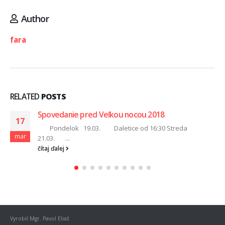
Author
fara
RELATED
POSTS
Spovedanie pred Veľkou nocou 2018
17
Pondelok 19.03. Daletice od 16:30 Streda
mar
21.03. ...
čítaj ďalej
Vyrobil Mgr. Pavol Eliaš