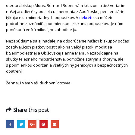
otec arcibiskup Mons. Bernard Bober nám kňazom a tiež veriacim
našej arcidiecézy posiela usmernenia z Apoštoskej penitenciárie
týkajúce sa mimoriadnych odpustkov. V
dekréte
sa môžete
podrobne zoznámiť s podmienkami získania odpustkov. Je nám
ponúkaná veľká milosť, nezahoďme ju.
Nezabúdajme sa aj naďalej na odporúčanie našich biskupov počas
zostávajúcich piatkov postiť ako na veľký piatok, modliť sa
k Sedmbolestnej a Obišovskej Panne Márii . Nezabúdajme na
skutky telesného milosrdenstva, pomôžme starým a chorým, ale
s podmienkou dodržania všetkých hygienických a bezpečnostných
opatrení.
Žehnajú Vám Vaši duchovní otcovia.
Share this post