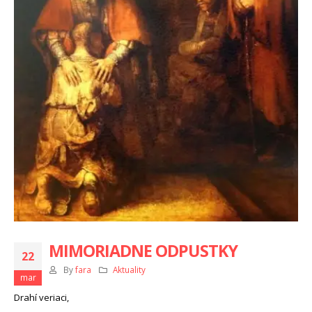
MIMORIADNE ODPUSTKY
22
By
fara
Aktuality
mar
Drahí veriaci,