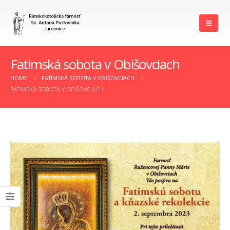
Fatimská sobota v Obišovciach
HOME
FATIMSKÁ SOBOTA V OBIŠOVCIACH
FATIMSKÁ SOBOTA V OBIŠOVCIACH