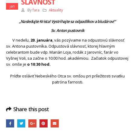
SLÁVNOSŤ
jan
By
fara
Aktuality
„Nasledujte Krista! Vystríhajte sa odpadlíkov a bludárov!“
Sv. Anton pustovník
V nedeľu,
20. januára
, vás pozývame na odpustovú slávnosť
sv. Antona pustovníka. Odpustová slávnosť, ktorej hlavným
celebrantom bude vdp. Marián Loja, rodák z Jarovníc, farár vo
Vyšnej Voli, sa začne o 10:00 hod. akadémiou. Začiatok odpustovej
sv. omše je
o 10:30 hod.
Príďte osláviť Nebeského Otca sv. omšou pri príležitosti sviatku
patróna farnosti.
Share this post