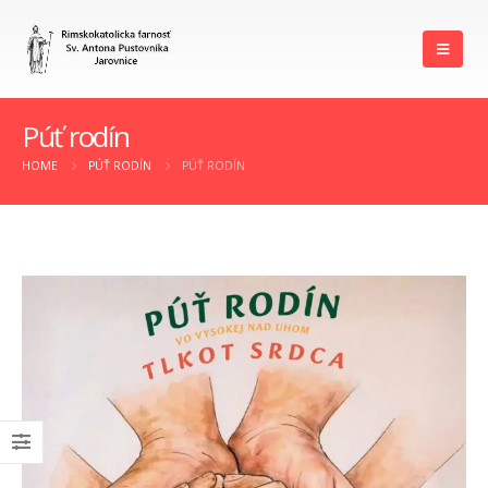
Púť rodín
HOME
PÚŤ RODÍN
PÚŤ RODÍN