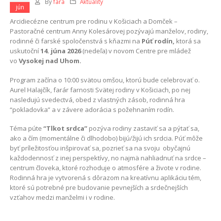
By
fara
Aktuality
jún
Arcidiecézne centrum pre rodinu v Košiciach a Domček –
Pastoračné centrum Anny Kolesárovej pozývajú manželov, rodiny,
rodinné či farské spoločenstvá s kňazmi na
Púť rodín,
ktorá sa
uskutoční
14. júna 2026
(nedeľa) v novom Centre pre mládež
vo
Vysokej nad Uhom.
Program začína o 10:00 svätou omšou, ktorú bude celebrovať o.
Aurel Halajčík, farár farnosti Svätej rodiny v Košiciach, po nej
nasledujú svedectvá, obed z vlastných zásob, rodinná hra
“pokladovka” a v závere adorácia s požehnaním rodín.
Téma púte
“Tlkot srdca”
pozýva rodiny zastaviť sa a pýtať sa,
ako a čím (momentálne či dlhodobo) bijú/žijú ich srdcia. Púť môže
byť príležitosťou inšpirovať sa, pozrieť sa na svoju obyčajnú
každodennosť z inej perspektívy, no najmä nahliadnuť na srdce –
centrum človeka, ktoré rozhoduje o atmosfére a živote v rodine.
Rodinná hra je vytvorená s dôrazom na kreatívnu aplikáciu tém,
ktoré sú potrebné pre budovanie pevnejších a srdečnejších
vzťahov medzi manželmi i v rodine.