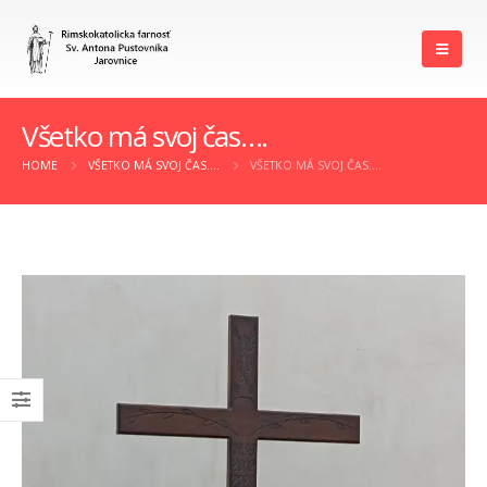
Všetko má svoj čas….
HOME
VŠETKO MÁ SVOJ ČAS….
VŠETKO MÁ SVOJ ČAS….