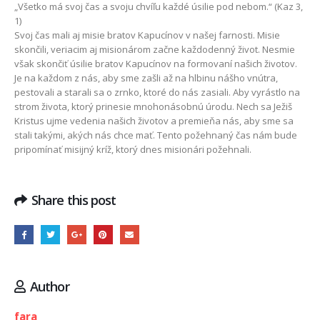
„Všetko má svoj čas a svoju chvíľu každé úsilie pod nebom.“ (Kaz 3,
1)
Svoj čas mali aj misie bratov Kapucínov v našej farnosti. Misie
skončili, veriacim aj misionárom začne každodenný život. Nesmie
však skončiť úsilie bratov Kapucínov na formovaní našich životov.
Je na každom z nás, aby sme zašli až na hlbinu nášho vnútra,
pestovali a starali sa o zrnko, ktoré do nás zasiali. Aby vyrástlo na
strom života, ktorý prinesie mnohonásobnú úrodu. Nech sa Ježiš
Kristus ujme vedenia našich životov a premieňa nás, aby sme sa
stali takými, akých nás chce mať. Tento požehnaný čas nám bude
pripomínať misijný kríž, ktorý dnes misionári požehnali.
Share this post
Author
fara