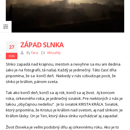
ZÁPAD SLNKA
27
By
fara
Aktuality
nov
Slnko zapadá nad krajinou, mestom a nevyhne sa mu ani dedina
(ako je na fotografii, tá naša). Každý je jedinečný. Táto časť dňa
pripomína, že sa končí deň. Niekedy v nás vzbudzuje pocit, že
slnko je kráľom, pánom sveta.
Tak ako končí deň, končí sa aj rok, končí sa aj život. Aj koncom
roka, cirkevného roka, je jedinečný sviatok. Pre niektorých z nás je
takou „obyčajnou nedeľou“ . Je to sviatok KRISTA KRÁĽA. Sviatok,
ktorý pripomína, že Kristus je kráľom nad svetom, aj nad slnkom. Je
Kráľom lásky. On je Ten, ktorý dáva slnku vychádzať aj zapadať.
Život človeka je veľmi podobný dňu aj cirkevnému roku. Ako je to