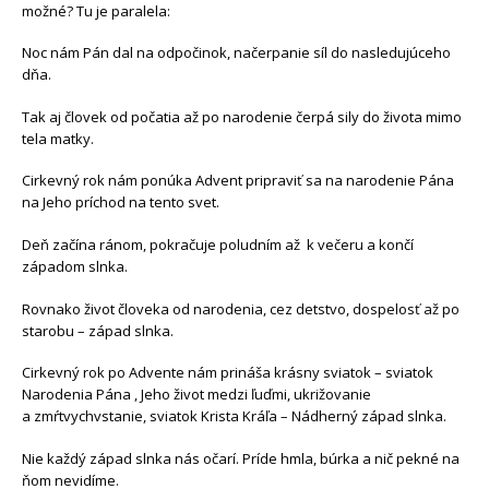
možné? Tu je paralela:
Noc nám Pán dal na odpočinok, načerpanie síl do nasledujúceho
dňa.
Tak aj človek od počatia až po narodenie čerpá sily do života mimo
tela matky.
Cirkevný rok nám ponúka Advent pripraviť sa na narodenie Pána
na Jeho príchod na tento svet.
Deň začína ránom, pokračuje poludním až k večeru a končí
západom slnka.
Rovnako život človeka od narodenia, cez detstvo, dospelosť až po
starobu – západ slnka.
Cirkevný rok po Advente nám prináša krásny sviatok – sviatok
Narodenia Pána , Jeho život medzi ľuďmi, ukrižovanie
a zmŕtvychvstanie, sviatok Krista Kráľa – Nádherný západ slnka.
Nie každý západ slnka nás očarí. Príde hmla, búrka a nič pekné na
ňom nevidíme.