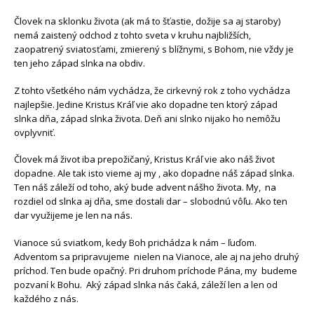
Človek na sklonku života (ak má to šťastie, dožije sa aj staroby)
nemá zaistený odchod z tohto sveta v kruhu najbližších,
zaopatrený sviatosťami, zmierený s blížnymi, s Bohom, nie vždy je
ten jeho západ slnka na obdiv.
Z tohto všetkého nám vychádza, že cirkevný rok z toho vychádza
najlepšie. Jedine Kristus Kráľ vie ako dopadne ten ktorý západ
slnka dňa, západ slnka života. Deň ani slnko nijako ho nemôžu
ovplyvniť.
Človek má život iba prepožičaný, Kristus Kráľ vie ako náš život
dopadne. Ale tak isto vieme aj my , ako dopadne náš západ slnka.
Ten náš záleží od toho, aký bude advent nášho života. My, na
rozdiel od slnka aj dňa, sme dostali dar – slobodnú vôľu. Ako ten
dar využijeme je len na nás.
Vianoce sú sviatkom, kedy Boh prichádza k nám – ľuďom.
Adventom sa pripravujeme nielen na Vianoce, ale aj na jeho druhý
príchod. Ten bude opačný. Pri druhom príchode Pána, my budeme
pozvaní k Bohu. Aký západ slnka nás čaká, záleží len a len od
každého z nás.