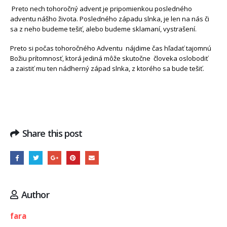
Preto nech tohoročný advent je pripomienkou posledného
adventu nášho života. Posledného západu slnka, je len na nás či
sa z neho budeme tešiť, alebo budeme sklamaní, vystrašení.
Preto si počas tohoročného Adventu nájdime čas hľadať tajomnú
Božiu prítomnosť, ktorá jediná môže skutočne človeka oslobodiť
a zaistiť mu ten nádherný západ slnka, z ktorého sa bude tešiť.
Share this post
Author
fara