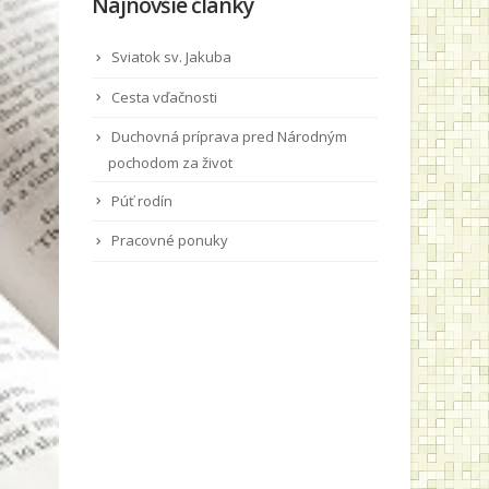
Najnovšie články
Sviatok sv. Jakuba
Cesta vďačnosti
Duchovná príprava pred Národným
pochodom za život
Púť rodín
Pracovné ponuky