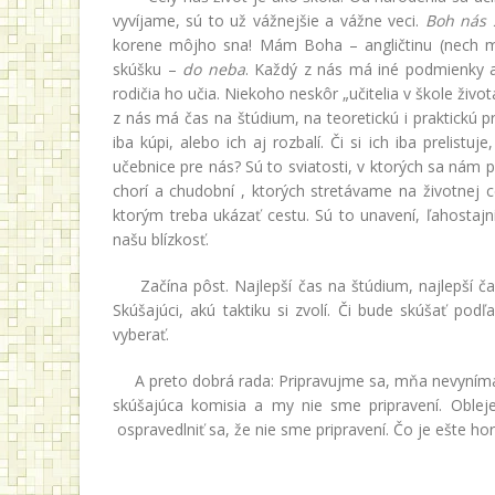
vyvíjame, sú to už vážnejšie a vážne veci.
Boh nás s
korene môjho sna! Mám Boha – angličtinu (nech 
skúšku –
do neba
. Každý z nás má iné podmienky a
rodičia ho učia. Niekoho neskôr „učitelia v škole život
z nás má čas na štúdium, na teoretickú i praktickú p
iba kúpi, alebo ich aj rozbalí. Či si ich iba prelist
učebnice pre nás? Sú to sviatosti, v ktorých sa nám p
chorí a chudobní , ktorých stretávame na životnej c
ktorým treba ukázať cestu. Sú to unavení, ľahostajní
našu blízkosť.
Začína pôst. Najlepší čas na štúdium, najlepší čas p
Skúšajúci, akú taktiku si zvolí. Či bude skúšať pod
vyberať.
A preto dobrá rada: Pripravujme sa, mňa nevynímajú
skúšajúca komisia a my nie sme pripravení. Oblej
ospravedlniť sa, že nie sme pripravení. Čo je ešte hor