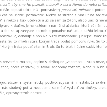
tvoril, aby sme Ho poznali, milovali a tak k Nemu do neba prišli
mi Pán odpustí takto HO porovnávať)
poznávať, milovať
a poto
 čas na učenie, poznávanie. Niekto sa stretne s Ním už na začiatku
a“ a niekto si kúpi učebnicu a učí sa sám za 24 dní, alebo viac, či men
rípravu k skúške. Je na každom z nás, či si učebnice, ktoré sú nám 
uje, alebo sa aj zahryzne do nich a poriadne naštuduje každú lekciu. 
redstavuje, odhaľuje a ponúka. Sú to mimoriadne, jubilejné, sväté ro
este. Sú to mladí i starí, ktorým treba podať pomocnú ruku. Sú to z
 ktorým treba podať vitamín B-oh. Sú to blízki i úplne cudzí, ktorí 
reveriť si znalosti, doplniť si chýbajúce „vedomosti“. Nikto nevie,
ľa tried, podľa ročníkov, či zaváži abecedný zoznam, alebo si bude
c, sústavne, systematicky, poctivo, aby sa nám nestalo, že za dver
e nás studený pot a nebudeme sa môcť vyvliecť zo skúšky, preloži
šie, opravný termín neexistuje.