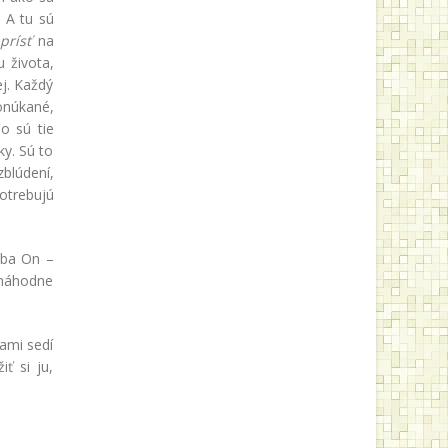
.
A tu sú
m
prísť
na
 života,
ej. Každý
ponúkané,
Čo sú tie
ky. Sú to
blúdení,
potrebujú
 iba On –
 náhodne
ami sedí
ť si ju,