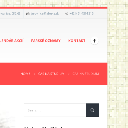
arovnice, 082 63
jarovnice@abuke.sk
+421/ 51 4594 215
LENDÁR AKCIÍ
FARSKÉ OZNAMY
KONTAKT
HOME
ČAS NA ŠTÚDIUM
ČAS NA ŠTÚDIUM