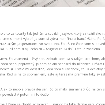
o to za totality tak jedným z cudzích jazykov, ktorý sa tváril ako 
šie sme si mohli vybrať. Ja som si vybral nemčinu a francúzštinu. Po
je teraz takým „esperantom“ vo svete. No, čo už. Po čase som si poved
. Kúpil som si aj učebnicu – Anglicky za 24 dní. Ešte je zabalená.
 viem, čo znamená – živý sen. Zobudil som sa s takým strachom, al
som nebol pripravený. Ja som sa ani nepozrel do učebnice. Hrôza! O
edomitejší. Trvalo mi dosť dlho, kým som si uvedomil, že už desiatky
aká. Keď si na to spomeniem, ešte aj teraz ma premkne taký zvlášt
ak to nebola pravda iba sen, čo to malo znamenať? Čo mi ten s
el povedať? A potom mi to došlo!
e. Učíme sa chodiť, rozprávať,… najprv iba také detské veci. Poto