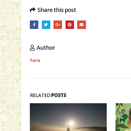
Share this post
Author
fara
RELATED
POSTS
u
s. Bernard
t o
torým boli