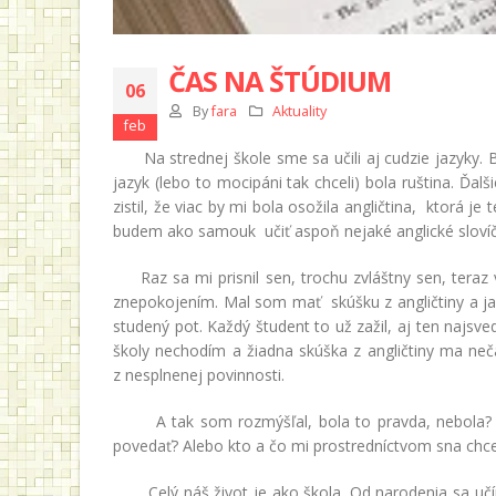
ČAS NA ŠTÚDIUM
06
By
fara
Aktuality
feb
Na strednej škole sme sa učili aj cudzie jazyky. Bol
jazyk (lebo to mocipáni tak chceli) bola ruština. Ďal
zistil, že viac by mi bola osožila angličtina, ktorá 
budem ako samouk učiť aspoň nejaké anglické slovíčka
Raz sa mi prisnil sen, trochu zvláštny sen, teraz
znepokojením. Mal som mať skúšku z angličtiny a ja 
studený pot. Každý študent to už zažil, aj ten najsv
školy nechodím a žiadna skúška z angličtiny ma neč
z nesplnenej povinnosti.
A tak som rozmýšľal, bola to pravda, nebola? A 
povedať? Alebo kto a čo mi prostredníctvom sna chc
Celý náš život je ako škola. Od narodenia sa učím