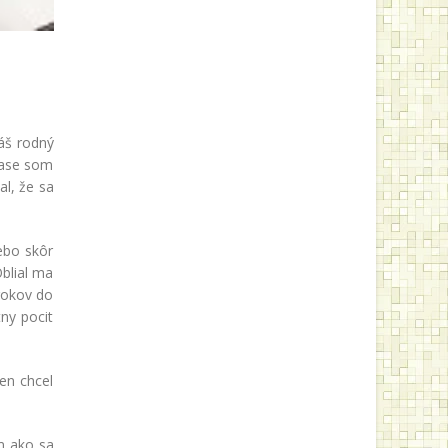
náš rodný
 čase som
al, že sa
ebo skôr
blial ma
 rokov do
ny pocit
en chcel
m ako sa